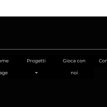
ome
Progetti
Gioca con
Con
age
noi