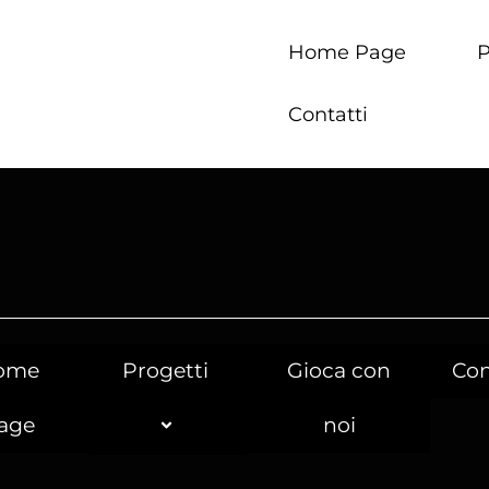
Home Page
P
Contatti
ome
Progetti
Gioca con
Con
age
noi