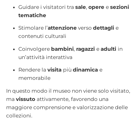
Guidare i visitatori tra
sale
,
opere
e
sezioni
tematiche
Stimolare l’
attenzione
verso
dettagli
e
contenuti culturali
Coinvolgere
bambini
,
ragazzi
e
adulti
in
un’attività interattiva
Rendere la
visita
più
dinamica
e
memorabile
In questo modo il museo non viene solo visitato,
ma
vissuto
attivamente, favorendo una
maggiore comprensione e valorizzazione delle
collezioni.